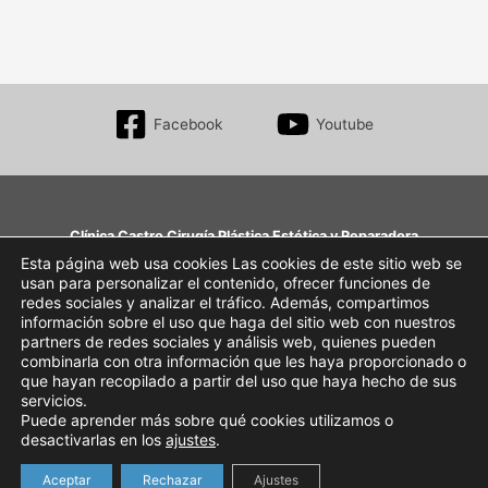
Facebook
Youtube
Clínica Castro Cirugía Plástica Estética y Reparadora
Aumento de mama, Blefaroplastia, Rinoplastia, Abdominoplastia, Liposucción, toxina
Esta página web usa cookies Las cookies de este sitio web se
usan para personalizar el contenido, ofrecer funciones de
botulínica…
redes sociales y analizar el tráfico. Además, compartimos
Av. de Pío XII, 2-3º • 31008 Pamplona, Navarra
información sobre el uso que haga del sitio web con nuestros
+34 948 27 64 54
partners de redes sociales y análisis web, quienes pueden
clinica@clinicacastro.net
combinarla con otra información que les haya proporcionado o
que hayan recopilado a partir del uso que haya hecho de sus
Webmaster
servicios.
Puede aprender más sobre qué cookies utilizamos o
AVISO LEGAL
desactivarlas en los
ajustes
.
Aceptar
Rechazar
Ajustes