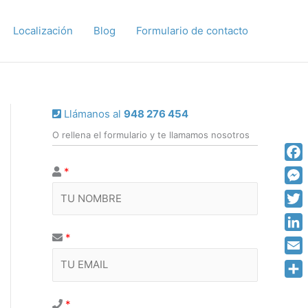
Localización
Blog
Formulario de contacto
Llámanos al
948 276 454
O rellena el formulario y te llamamos nosotros
Fac
*
Mes
Twit
*
Link
Emai
Comp
*