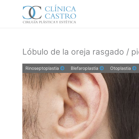
Ir
al
contenido
Lóbulo de la oreja rasgado / p
Rinoseptoplastia
Blefaroplastia
Otoplastia