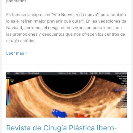
prioritarios
Es famosa la expresión “Año Nuevo, vida nueva”, pero también
lo es el refrán “mejor prevenir que curar”. En las vacaciones de
Navidad, corremos el riesgo de volvernos un poco locos con
las promociones y descuentos que nos ofrecen los centros de
cirugía estética.
La
Leer más »
cirugía
estética
crece
entre
un
15
y
un
20%
durante
las
Revista de Cirugía Plástica Ibero-
Navidades