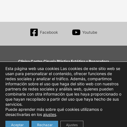
Facebook
Youtube
Clínica Castro Cirugía Plástica Estética y Reparadora
Aumento de mama, Blefaroplastia, Rinoplastia, Abdominoplastia, Liposucción, toxina
Esta página web usa cookies Las cookies de este sitio web se
usan para personalizar el contenido, ofrecer funciones de
botulínica…
redes sociales y analizar el tráfico. Además, compartimos
Av. de Pío XII, 2-3º • 31008 Pamplona, Navarra
información sobre el uso que haga del sitio web con nuestros
+34 948 27 64 54
partners de redes sociales y análisis web, quienes pueden
clinica@clinicacastro.net
combinarla con otra información que les haya proporcionado o
que hayan recopilado a partir del uso que haya hecho de sus
Webmaster
servicios.
Puede aprender más sobre qué cookies utilizamos o
AVISO LEGAL
desactivarlas en los
ajustes
.
Aceptar
Rechazar
Ajustes