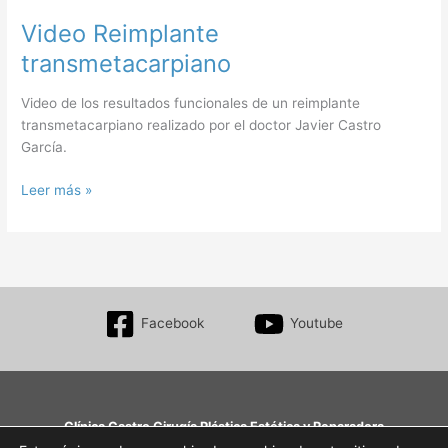
Video Reimplante
transmetacarpiano
Video de los resultados funcionales de un reimplante
transmetacarpiano realizado por el doctor Javier Castro
García.
Video
Leer más »
Reimplante
transmetacarpiano
Facebook
Youtube
Clínica Castro Cirugía Plástica Estética y Reparadora