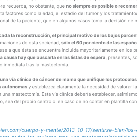
pre recuerda, no obstante, que
no siempre es posible o recome
a factores como la edad, el estadio del tumor y los tratamient
onal de la paciente, que en algunos casos toma la decisión de n
dicada la reconstrucción, el principal motivo de los bajos porc
timaciones de esta sociedad,
sólo el 60 por ciento de las esp
ese a que ésta se encuentra incluida mayoritariamente en los p
a causa hay que buscarla en las listas de espera
, presentes, s
o inmediata tras la mastectomía.
 una vía clínica de cáncer de mama que unifique los protocol
es autónomas
y establezca claramente la necesidad de valorar l
a una mastectomía. Esta vía clínica debería establecer, asimism
o, sea del propio centro o, en caso de no contar en plantilla con 
bien.com/cuerpo-y-mente/2013-10-17/sentirse-bien/los-c