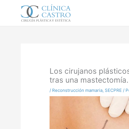
Ir
al
contenido
Los cirujanos plástic
tras una mastectomía.
/
Reconstrucción mamaria
,
SECPRE
/ 