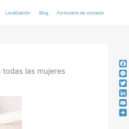
Localización
Blog
Formulario de contacto
 todas las mujeres
Fac
Mes
Twit
Link
Emai
Comp