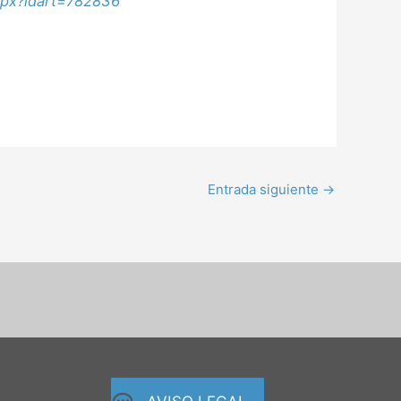
spx?idart=782836
Entrada siguiente
→