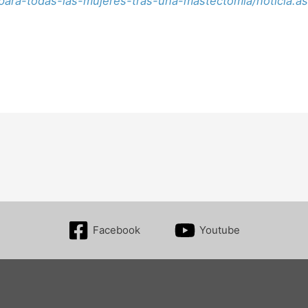
para-todas-las-mujeres-tras-una-mastectomia/noticia.a
Facebook
Youtube