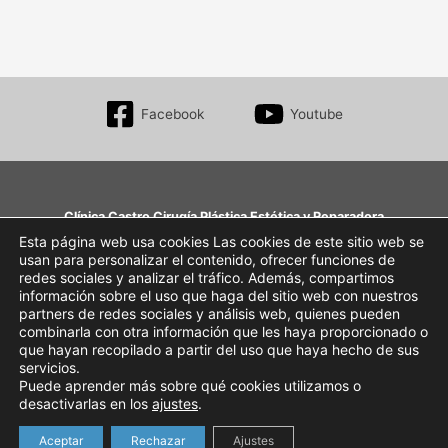
Facebook
Youtube
Clínica Castro Cirugía Plástica Estética y Reparadora
Aumento de mama, Blefaroplastia, Rinoplastia, Abdominoplastia, Liposucción, toxina
Esta página web usa cookies Las cookies de este sitio web se
usan para personalizar el contenido, ofrecer funciones de
botulínica…
redes sociales y analizar el tráfico. Además, compartimos
Av. de Pío XII, 2-3º • 31008 Pamplona, Navarra
información sobre el uso que haga del sitio web con nuestros
+34 948 27 64 54
partners de redes sociales y análisis web, quienes pueden
clinica@clinicacastro.net
combinarla con otra información que les haya proporcionado o
que hayan recopilado a partir del uso que haya hecho de sus
Webmaster
servicios.
Puede aprender más sobre qué cookies utilizamos o
AVISO LEGAL
desactivarlas en los
ajustes
.
Aceptar
Rechazar
Ajustes