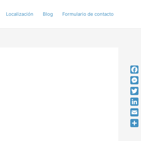
Localización
Blog
Formulario de contacto
Fac
Mes
Twit
Link
Emai
Comp