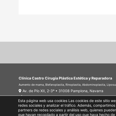
Clínica Castro Cirugía Plástica Estética y Reparadora
Aumento de mama, Blefaroplastia, Rinoplastia, Abdominoplastia, Liposuc
Av. de Pío XII, 2-3º • 31008 Pamplona, Navarra
+34 948 27 64 54
Esta página web usa cookies Las cookies de este sitio we
clinica@clinicacastro.net
redes sociales y analizar el tráfico. Además, compartimos
Webmaster
partners de redes sociales y análisis web, quienes puede
que hayan recopilado a partir del uso que haya hecho de 