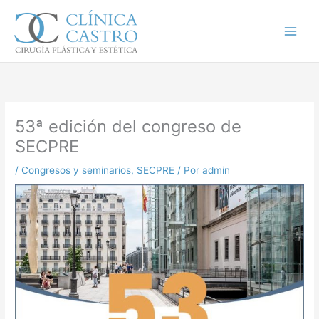
Ir
al
contenido
53ª edición del congreso de
SECPRE
/
Congresos y seminarios
,
SECPRE
/ Por
admin