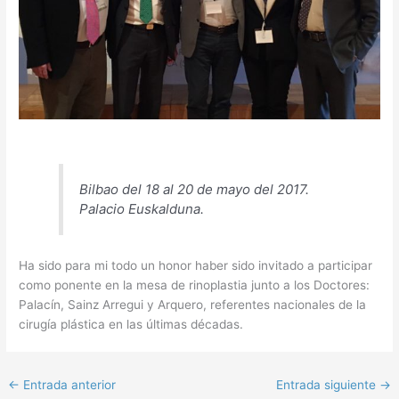
Bilbao del 18 al 20 de mayo del 2017.
Palacio Euskalduna.
Ha sido para mi todo un honor haber sido invitado a participar
como ponente en la mesa de rinoplastia junto a los Doctores:
Palací­n, Sainz Arregui y Arquero, referentes nacionales de la
cirugí­a plástica en las últimas décadas.
←
Entrada anterior
Entrada siguiente
→