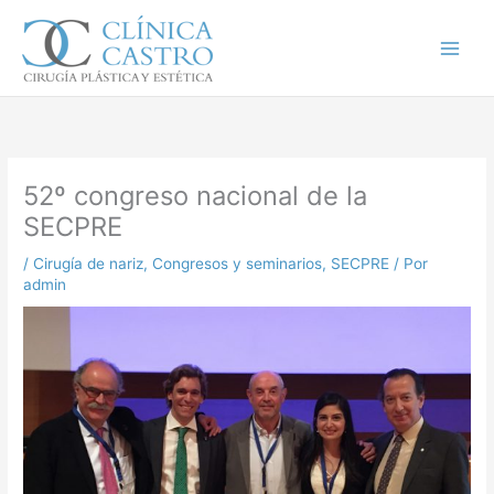
Ir
al
contenido
52º congreso nacional de la
SECPRE
/
Cirugía de nariz
,
Congresos y seminarios
,
SECPRE
/ Por
admin