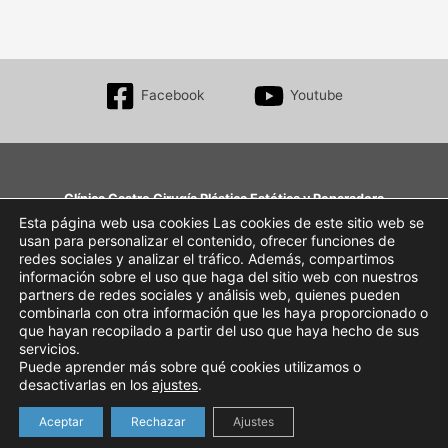
Facebook
Youtube
Clínica Castro Cirugía Plástica Estética y Reparadora
Aumento de mama, Blefaroplastia, Rinoplastia, Abdominoplastia, Liposucción, toxina
Esta página web usa cookies Las cookies de este sitio web se
usan para personalizar el contenido, ofrecer funciones de
botulínica…
redes sociales y analizar el tráfico. Además, compartimos
Av. de Pío XII, 2-3º • 31008 Pamplona, Navarra
información sobre el uso que haga del sitio web con nuestros
+34 948 27 64 54
partners de redes sociales y análisis web, quienes pueden
clinica@clinicacastro.net
combinarla con otra información que les haya proporcionado o
que hayan recopilado a partir del uso que haya hecho de sus
Webmaster
servicios.
Puede aprender más sobre qué cookies utilizamos o
AVISO LEGAL
desactivarlas en los
ajustes
.
Aceptar
Rechazar
Ajustes